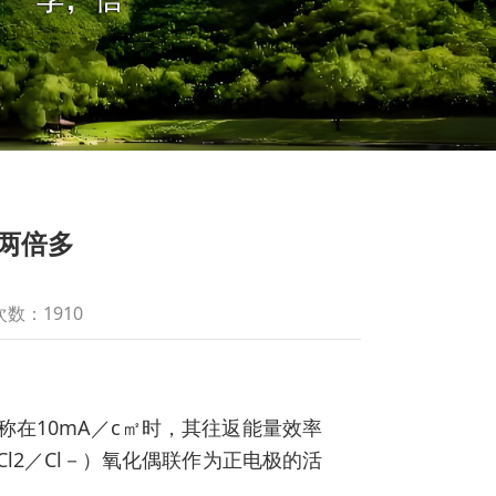
两倍多
数：1910
称在10mA／c㎡时，其往返能量效率
Cl2／Cl－）氧化偶联作为正电极的活