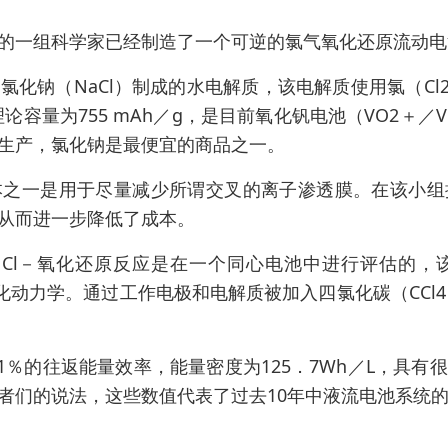
一组科学家已经制造了一个可逆的氯气氧化还原流动电
钠（NaCl）制成的水电解质，该电解质使用氯（Cl2
论容量为755 mAh／g，是目前氧化钒电池（VO2＋／V
生产，氯化钠是最便宜的商品之一。
一是用于尽量减少所谓交叉的离子渗透膜。在该小组
从而进一步降低了成本。
Cl－氧化还原反应是在一个同心电池中进行评估的，
氧化动力学。通过工作电极和电解质被加入四氯化碳（CCl4）
1％的往返能量效率，能量密度为125．7Wh／L，具有
者们的说法，这些数值代表了过去10年中液流电池系统